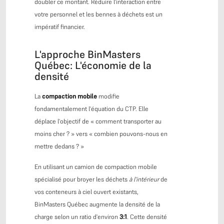
doubler ce montant. Réduire l'interaction entre
votre personnel et les bennes à déchets est un
impératif financier.
L'approche BinMasters
Québec: L'économie de la
densité
La
compaction mobile
modifie
fondamentalement l'équation du CTP. Elle
déplace l'objectif de « comment transporter au
moins cher ? » vers « combien pouvons-nous en
mettre dedans ? »
En utilisant un camion de compaction mobile
spécialisé pour broyer les déchets
à l'intérieur
de
vos conteneurs à ciel ouvert existants,
BinMasters Québec augmente la densité de la
charge selon un ratio d'environ
3:1
. Cette densité