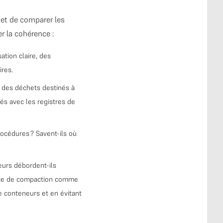
met de comparer les
er la cohérence :
ation claire, des
ires.
 des déchets destinés à
és avec les registres de
océdures ? Savent-ils où
eurs débordent-ils
rvice de compaction comme
de conteneurs et en évitant