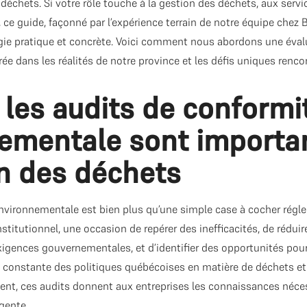
déchets. Si votre rôle touche à la gestion des déchets, aux ser
le, ce guide, façonné par l’expérience terrain de notre équipe che
ie pratique et concrète. Voici comment nous abordons une éval
ée dans les réalités de notre province et les défis uniques renco
 les audits de conformi
ementale sont importa
on des déchets
vironnementale est bien plus qu’une simple case à cocher régleme
nstitutionnel, une occasion de repérer des inefficacités, de réduir
xigences gouvernementales, et d’identifier des opportunités pour
n constante des politiques québécoises en matière de déchets et
ment, ces audits donnent aux entreprises les connaissances néce
igente.